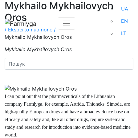
Mykhailo Mykhailovych
UA
Oros
EN
/
Eksperto nuomonė /
LT
Mykhailo Mykhailovych Oros
Mykhailo Mykhailovych Oros
I can point out that the pharmaceuticals of the Lithuanian
company Farmlyga, for example, Artrida, T
h
ioneks, Simoda, are
high-quality European drugs and have a broad evidence base on
efficacy and safety and, like all other drugs, require systematic
study and research for introduction into evidence-based medicine
world.