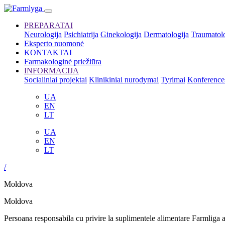
PREPARATAI
Neurologija
Psichiatrija
Ginekologija
Dermatologija
Traumatolo
Eksperto nuomonė
KONTAKTAI
Farmakologinė priežiūra
INFORMACIJA
Socialiniai projektai
Klinikiniai nurodymai
Tyrimai
Konference
UA
EN
LT
UA
EN
LT
/
Moldova
Moldova
Persoana responsabila cu privire la suplimentele alimentare Farmli