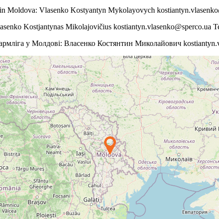
s in Moldova: Vlasenko Kostyantyn Mykolayovych kostiantyn.vlasenk
lasenko Kostjantynas Mikolajovičius kostiantyn.vlasenko@sperco.ua T
армліга у Молдові: Власенко Костянтин Миколайович kostiantyn.v