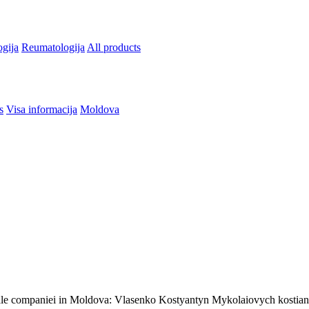
gija
Reumatologija
All products
s
Visa informacija
Moldova
ga ale companiei in Moldova: Vlasenko Kostyantyn Mykolaiovych kosti