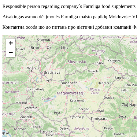
Responsible person regarding company`s Farmliga food supplement
Atsakingas asmuo dėl įmonės Farmliga maisto papildų Moldovoje: V
Контактна особа що до питань про дієтичні добавки компанії Ф
+
−