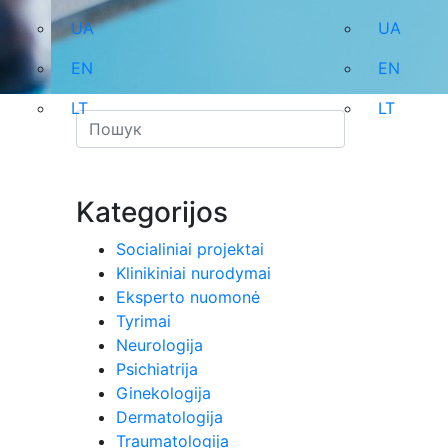
UA
UA
EN
EN
LT
LT
Kategorijos
Socialiniai projektai
Klinikiniai nurodymai
Eksperto nuomonė
Tyrimai
Neurologija
Psichiatrija
Ginekologija
Dermatologija
Traumatologija