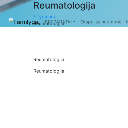
Reumatologija
/
Tyrimai /
PREPARATAI
Eksperto nuomonė
Reumatologija
Reumatologija
Reumatologija