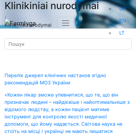
Klinikiniai nurodymai
UA
/
EN
Klinikiniai nurodymai
LT
Перелік джерел клінічних настанов згідно
рекомендацій МОЗ України
«Кожен лікар зможе упевнитися, що те, що він
призначає людині – найдієвіше і найоптимальніше з
відомого людству, а кожен пацієнт матиме
інструмент для контролю якості медичної
допомоги, що йому надається. Світова наука не
стоїть на місці і українці не мають лишатися