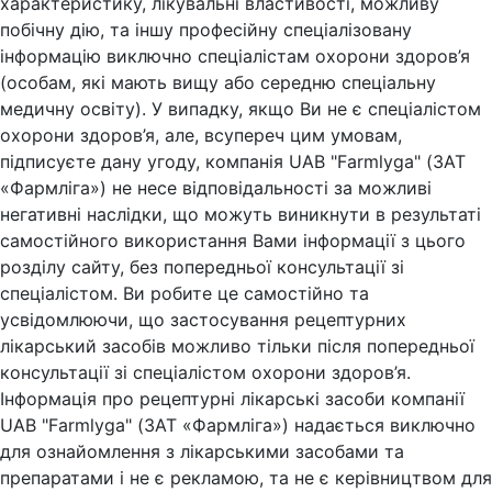
характеристику, лікувальні властивості, можливу
побічну дію, та іншу професійну спеціалізовану
інформацію виключно спеціалістам охорони здоров’я
(особам, які мають вищу або середню спеціальну
медичну освіту). У випадку, якщо Ви не є спеціалістом
охорони здоров’я, але, всупереч цим умовам,
підписуєте дану угоду, компанія UAB "Farmlyga" (ЗАТ
«Фармліга») не несе відповідальності за можливі
негативні наслідки, що можуть виникнути в результаті
самостійного використання Вами інформації з цього
розділу сайту, без попередньої консультації зі
спеціалістом. Ви робите це самостійно та
усвідомлюючи, що застосування рецептурних
лікарський засобів можливо тільки після попередньої
консультації зі спеціалістом охорони здоров’я.
Інформація про рецептурні лікарські засоби компанії
UAB "Farmlyga" (ЗАТ «Фармліга») надається виключно
для ознайомлення з лікарськими засобами та
препаратами і не є рекламою, та не є керівництвом для