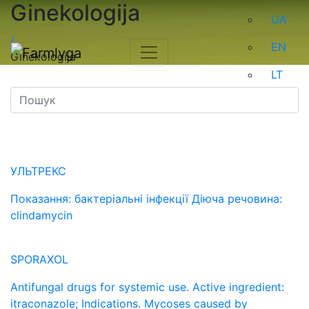
Ginekologija
UA
/
EN
Ginekologija
LT
УЛЬТРЕКС
Показання: бактеріальні інфекції Діюча речовина:
clindamycin
SPORAXOL
Antifungal drugs for systemic use. Active ingredient:
itraconazole; Indications. Mycoses caused by