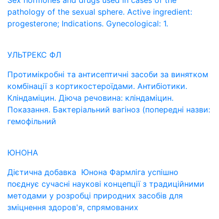
Sex hormones and drugs used in cases of the
pathology of the sexual sphere. Active ingredient:
progesterone; Indications. Gynecological: 1.
УЛЬТРЕКС ФЛ
Протимікробні та антисептичні засоби за винятком
комбінації з кортикостероїдами. Антибіотики.
Кліндаміцин. Діюча речовина: кліндаміцин.
Показання. Бактеріальний вагіноз (попередні назви:
гемофільний
ЮНОНА
Дієтична добавка Юнона Фармліга успішно
поєднує сучасні наукові концепції з традиційними
методами у розробці природних засобів для
зміцнення здоров'я, спрямованих