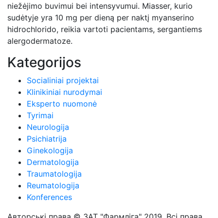
niežėjimo buvimui bei intensyvumui. Miasser, kurio
sudėtyje yra 10 mg per dieną per naktį myanserino
hidrochlorido, reikia vartoti pacientams, sergantiems
alergodermatoze.
Kategorijos
Socialiniai projektai
Klinikiniai nurodymai
Eksperto nuomonė
Tyrimai
Neurologija
Psichiatrija
Ginekologija
Dermatologija
Traumatologija
Reumatologija
Konferences
Авторські права © ЗАТ "Фармліга" 2019. Всі права