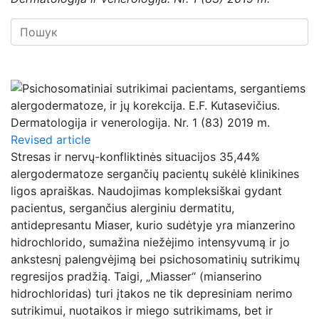
Revised article
Stresas ir nervų-konfliktinės situacijos 35,44%
alergodermatoze sergančių pacientų sukėlė klinikines
ligos apraiškas. Naudojimas kompleksiškai gydant
pacientus, sergančius alerginiu dermatitu,
antidepresantu Miaser, kurio sudėtyje yra mianzerino
hidrochlorido, sumažina niežėjimo intensyvumą ir jo
ankstesnį palengvėjimą bei psichosomatinių sutrikimų
regresijos pradžią. Taigi, „Miasser“ (mianserino
hidrochloridas) turi įtakos ne tik depresiniam nerimo
sutrikimui, nuotaikos ir miego sutrikimams, bet ir