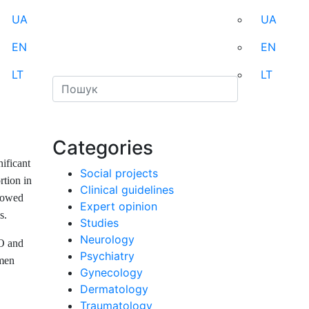
UA
UA
EN
EN
LT
LT
Categories
ificant
Social projects
rtion in
Clinical guidelines
llowed
Expert opinion
s.
Studies
Neurology
VO and
Psychiatry
men
Gynecology
Dermatology
Traumatology