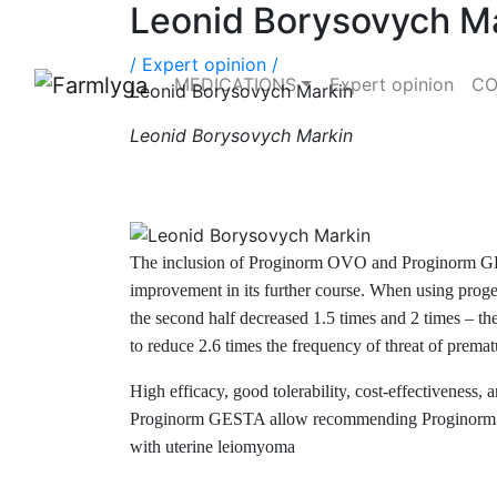
Leonid Borysovych M
/
Expert opinion /
MEDICATIONS
Expert opinion
CO
Leonid Borysovych Markin
Leonid Borysovych Markin
The inclusion of Proginorm OVO
and Proginorm GES
improvement in its further course. When using proges
the second half decreased 1.5 times and 2 times – t
to reduce 2.6 times the frequency of threat of prema
High efficacy, good tolerability, cost-effectiveness,
Proginorm GESTA allow recommending Proginorm 
with uterine leiomyoma