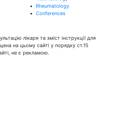
Rheumatology
Conferences
ьтацію лікаря та зміст інструкції для
щена на цьому сайті у порядку ст.15
йті, не є рекламою.