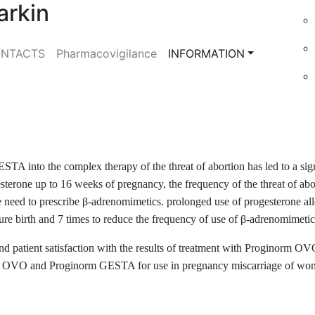
arkin
NTACTS
Pharmacovigilance
INFORMATION
TA into the complex therapy of the threat of abortion has led to a sign
terone up to 16 weeks of pregnancy, the frequency of the threat of abo
he need to prescribe β-adrenomimetics. prolonged use of progesterone a
ture birth and 7 times to reduce the frequency of use of β-adrenomimetic
 and patient satisfaction with the results of treatment with Proginorm O
OVO and Proginorm GESTA for use in pregnancy miscarriage of wo