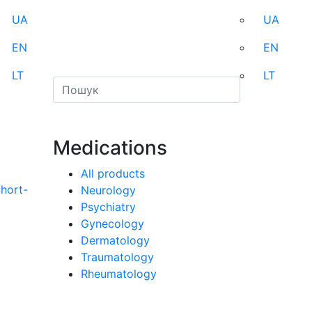
UA
UA
EN
EN
LT
LT
Medications
All products
Short-
Neurology
Psychiatry
Gynecology
Dermatology
Traumatology
Rheumatology