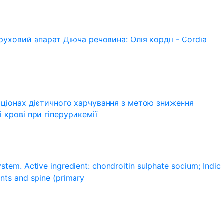
уховий апарат Діюча речовина: Олія кордії - Cordia
аціонах дієтичного харчування з метою зниження
 крові при гіперурикемії
stem. Active ingredient: chondroitin sulphate sodium; Indic
ints and spine (primary