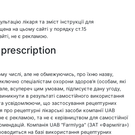
ьтацію лікаря та зміст інструкції для
щена на цьому сайті у порядку ст.15
йті, не є рекламою.
 prescription
ому числі, але не обмежуючись, про їхню назву,
иключно спеціалістам охорони здоров’я (особам, які
але, всупереч цим умовам, підписуєте дану угоду,
 виникнути в результаті самостійного використання
но та усвідомлюючи, що застосування рецептурних
я про рецептурні лікарські засоби компанії UAB
е є рекламою, та не є керівництвом для самостійної
омендацій. Компанія UAB "Farmlyga" (ЗАТ «Фармліга»)
проводиться на базі використання рецептурних