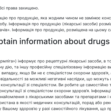
Всі права захищено.
цію про продукцію, яка жодним чином не замінює консул
бу. Інформація про продукцію (лікарські засоби) розмі
чів». Інформація про продукцію, розміщена на цьому са
btain information about drugs
рмліга») інформує про рецептурні лікарські засоби, в т
ну дію, та іншу професійну спеціалізовану інформацію в
випадку, якщо Ви не є спеціалістом охорони здоров’я, 
овідальності за можливі негативні наслідки, що можуть
ї консультації зі спеціалістом. Ви робите це самостій
нсультації зі спеціалістом охорони здоров’я. Інформаці
знайомлення з лікарськими засобами та препаратами і н
ристана в якості медичних консультацій, порад або рек
у Вашому здоров’ю у разі самостійного лікування, що 