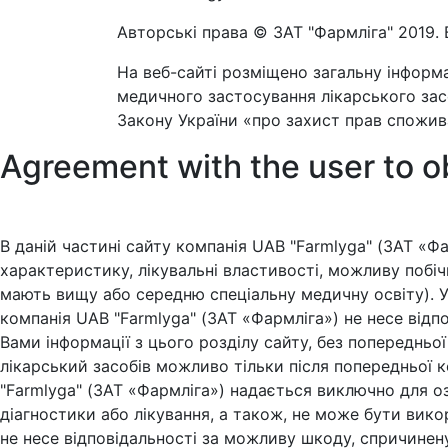
Авторські права © ЗАТ "Фармліга" 2019. 
На веб-сайті розміщено загальну інформа
медичного застосування лікарського засо
Закону України «про захист прав спожива
Agreement with the user to o
В даній частині сайту компанія UAB "Farmlyga" (ЗАТ «Фа
характеристику, лікувальні властивості, можливу побіч
мають вищу або середню спеціальну медичну освіту). У 
компанія UAB "Farmlyga" (ЗАТ «Фармліга») не несе відп
Вами інформації з цього розділу сайту, без попередньо
лікарський засобів можливо тільки після попередньої ко
"Farmlyga" (ЗАТ «Фармліга») надається виключно для о
діагностики або лікування, а також, не може бути вико
не несе відповідальності за можливу шкоду, спричинен