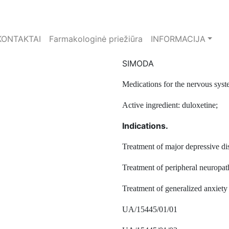
KONTAKTAI
Farmakologinė priežiūra
INFORMACIJA
SIMODA
Medications for the nervous syst
Active ingredient: duloxetine;
Indications.
Treatment of major depressive di
Treatment of peripheral neuropath
Treatment of generalized anxiety 
UA/15445/01/01