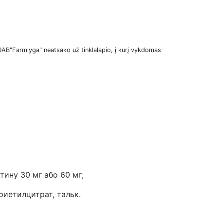
UAB"Farmlyga" neatsako už tinklalapio, į kurį vykdomas
тину 30 мг або 60 мг;
риетилцитрат, тальк.