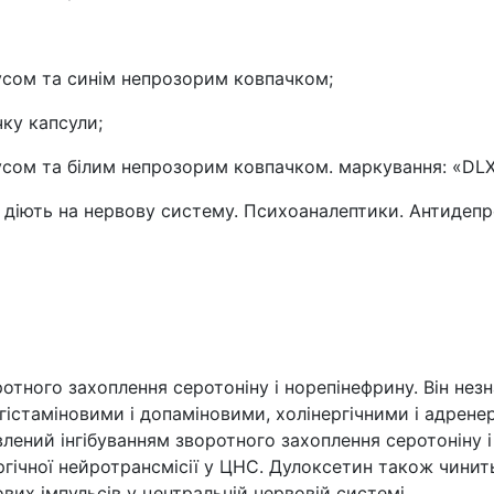
усом та синім непрозорим ковпачком;
чку капсули;
усом та білим непрозорим ковпачком. маркування: «DLX 
 діють на нервову систему. Психоаналептики. Антидепр
ротного захоплення серотоніну і норепінефрину. Він нез
з гістаміновими і допаміновими, холінергічними і адрен
влений інгібуванням зворотного захоплення серотоніну і
гічної нейротрансмісії у ЦНС. Дулоксетин також чинить
вих імпульсів у центральній нервовій системі.