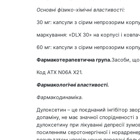
Основні фізико-хімічні властивості:
30 мг: капсули з сірим непрозорим корп
маркування: «DLX 30» на корпусі і ковпа
60 мг: капсули з сірим непрозорим корп
Фармакотерапевтична група.
Засоби, що
Код АТХ N06A X21.
Фармакологічні властивості.
Фармакодинаміка.
Дулоксетин – це поєднаний інгібітор зво
допаміну, не має значної спорідненості 
дулоксетину при лікуванні депресії зумо
посиленням серотонергічної і норадренер
результатом уповільнення передачі больо