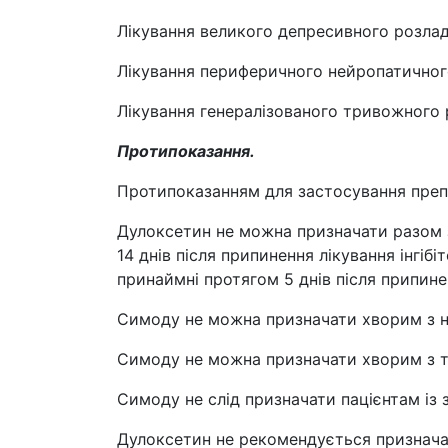
Лікування великого депресивного розлад
Лікування периферичного нейропатичного
Лікування генералізованого тривожного 
Протипоказання.
Протипоказанням для застосування препа
Дулоксетин не можна призначати разом 
14 днів після припинення лікування інгі
принаймні протягом 5 днів після припин
Симоду не можна призначати хворим з не
Симоду не можна призначати хворим з те
Симоду не слід призначати пацієнтам із
Дулоксетин не рекомендується призначат