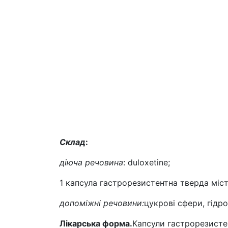
Cклад
:
діюча речовина
: duloxetine;
1 капсула гастрорезистентна тверда міс
допоміжні речовини:
цукрові сфери, гідр
Лікарська форма.
Капсули гастрорезистен