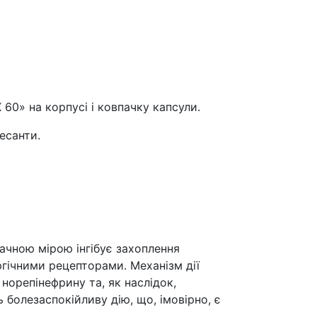
60» на корпусі і ковпачку капсули.
есанти.
начною мірою інгібує захоплення
ергічними рецепторами. Механізм дії
 норепінефрину та, як наслідок,
 болезаспокійливу дію, що, імовірно, є