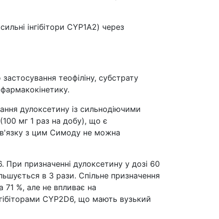
ильні інгібітори CYP1A2) через
о застосування теофіліну, субстрату
 фармакокінетику.
вання дулоксетину із сильнодіючими
100 мг 1 раз на добу), що є
зв'язку з цим Симоду не можна
6. При призначенні дулоксетину у дозі 60
льшується в 3 рази. Спільне призначення
а 71 %, але не впливає на
інгібіторами CYP2D6, що мають вузький