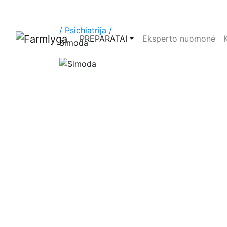
/
Psichiatrija /
PREPARATAI
Eksperto nuomonė
Simoda