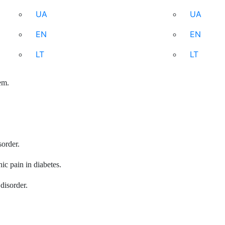
UA
UA
EN
EN
LT
LT
em.
sorder.
ic pain in diabetes.
disorder.