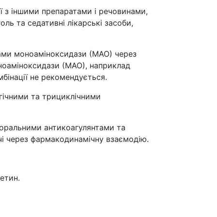
ії з іншими препаратами і речовинами,
ль та седативні лікарські засоби,
рами моноаміноксидази (МАО) через
оноаміноксидази (МАО), наприклад
бінації не рекомендується.
ргічними та трициклічними
роральними антикоагулянтами та
чі через фармакодинамічну взаємодію.
етин.