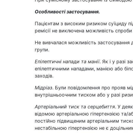
Особливості застосування.
Пацієнтам з високим ризиком суїциду під
ремісії не виключена можливість спроби 
Не вивчалася можливість застосування ду
групи.
Епілептичні напади та манії
. Як і у разі
епілептичними нападами, манією або бі
заходів.
Мідріаз
. Були повідомлення про прояв мі
внутрішньоочним тиском або у разі ризи
Артеріальний тиск та серцебиття
. У дея
відомою артеріальною гіпертензією та/а
постійно підвищеним артеріальним тиско
нестабільною гіпертензією не є доцільни