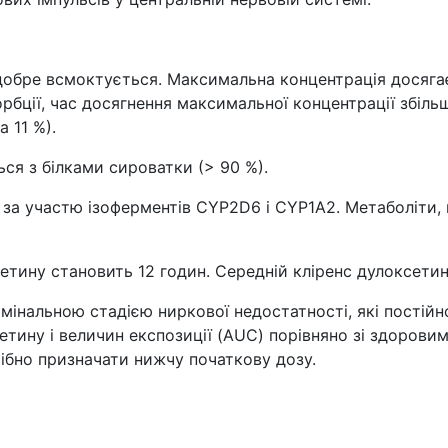
обре всмоктується. Максимальна концентрація досягає
рбції, час досягнення максимальної концентрації збіль
 11 %).
ся з білками сироватки (> 90 %).
 за участю ізоферментів CYP2D6 і CYP1A2. Метаболіти,
тину становить 12 годин. Середній кліренс дулоксетину 
термінальною стадією ниркової недостатності, які постійн
етину і величин експозиції (AUC) порівняно зі здорови
ібно призначати нижчу початкову дозу.