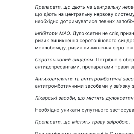
Препарати, що діють на центральну нер
що діють на центральну нервову систему,
необхідно дотримуватися певних запобіж
Інгібітори МАО
. Дулоксетин не слід при
ризик виникнення серотонінового синдро
моклобеміду, ризик виникнення серотоні
Серотоніновий синдром
. Потрібно з об
антидепресантами, препаратами трави з
Антикоагулянти та антитромботичні засо
антитромботичними засобами у зв'язку 
Лікарські засоби, що містять дулоксетин
Необхідно уникати супутнього застосува
Препарати, що містять траву звіробою
.
При сумісному застосуванні із Симодою ч