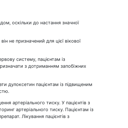
дом, оскільки до настання значної
він не призначений для цієї вікової
нервову систему, пацієнтам із
призначати з дотриманням запобіжних
чати дулоксетин пацієнтам із підвищеним
стю.
ння артеріального тиску. У пацієнтів з
ринг артеріального тиску. Пацієнтам із
епарат. Лікування пацієнтів з