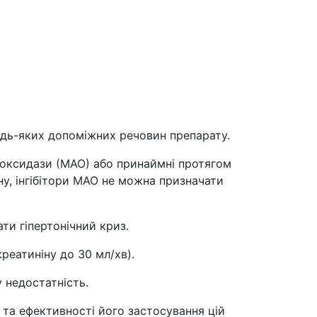
удь-яких допоміжних речовин препарату.
оксидази (МАО) або принаймні протягом
ину, інгібітори МАО не можна призначати
ти гіпертонічний криз.
реатиніну до 30 мл/хв).
 недостатність.
 та ефективності його застосування цій