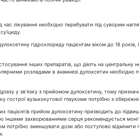
 час лікування необхідно перебувати під суворим нагля
суїциду.
локсетину гідрохлориду пацієнтам віком до 18 років, і 
 застосування інших препаратів, що діють на центральну 
полярними розладами в анамнезі дулоксетин необхідно 
дріазу у зв'язку з прийомом дулоксетину, тому призна
ку гострої вузькокутової глаукоми потрібно з обережні
ких пацієнтів прийом дулоксетину призводить до підвище
бо іншими захворюваннями серця рекомендується моніто
м потрібно зменшувати дози або поступово відмінити пр
м.