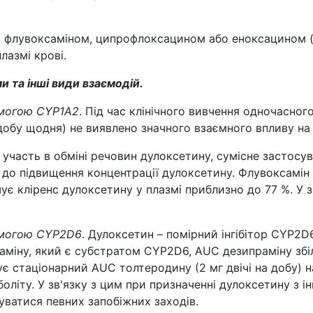
 з флувоксаміном, ципрофлоксацином або еноксацином (с
лазмі крові.
и та інші види взаємодій.
омогою CYP1A2
. Під час клінічного вивчення одночасног
 добу щодня) не виявлено значного взаємного впливу на
 участь в обміні речовин дулоксетину, сумісне застосу
 до підвищення концентрації дулоксетину. Флувоксамін (
ує кліренс дулоксетину у плазмі приблизно до 77 %. У 
омогою CYP2D6
. Дулоксетин – помірний інгібітор CYP2D
раміну, який є субстратом CYP2D6, AUC дезипраміну збі
ує стаціонарний AUC толтеродину (2 мг двічі на добу) н
оліту. У зв'язку з цим при призначенні дулоксетину з 
уватися певних запобіжних заходів.