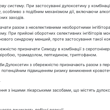
вову систему
. При застосуванні дулоксетину у комбінац
 особливо з подібним механізмом дії, включаючи алкого
них заходів.
значати разом з неселективними необоротними інгібіто
му. При прийомі оборотних селективних інгібіторів м
нового синдрому менший, проте застосування такої ком
ережністю призначати Симоду в комбінації з серотоніне
віробою, трамадолом, пептидином, триптофаном.
би.
Дулоксетин з обережністю призначають разом з пе
з потенційним підвищенням ризику виникнення кровоте
.
ння з іншими лікарськими засобами, що містять дулокс
асто виникають побічні реакції.