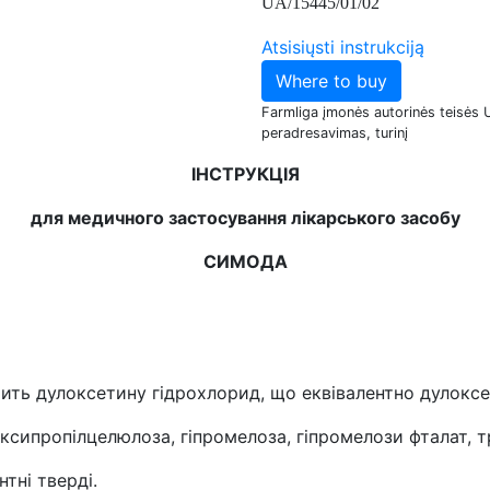
UA/15445/01/02
Atsisiųsti instrukciją
Where to buy
Farmliga įmonės autorinės teisės 
peradresavimas, turinį
ІНСТРУКЦІЯ
для медичного застосування лікарського засобу
СИМОДА
тить дулоксетину гідрохлорид, що еквівалентно дулоксе
оксипропілцелюлоза, гіпромелоза, гіпромелози фталат, т
тні тверді.