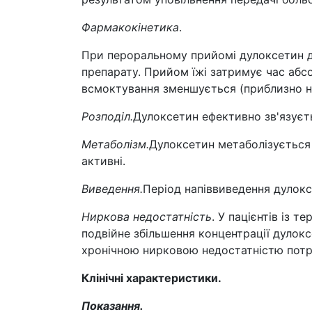
Фармакокінетика
.
При пероральному прийомі дулоксетин д
препарату. Прийом їжі затримує час абсо
всмоктування зменшується (приблизно на
Розподіл.
Дулоксетин ефективно зв'язуєть
Метаболізм.
Дулоксетин метаболізується
активні.
Виведення.
Період напіввиведення дулоксе
Ниркова недостатність
. У пацієнтів із 
подвійне збільшення концентрації дулокс
хронічною нирковою недостатністю потр
Клінічні характеристики.
Показання.