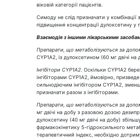
віковій категорії пацієнтів.
Симоду не слід призначати у комбінації
підвищення концентрації дулоксетину у п
Взаємодія з іншими лікарськими засобам
Препарати, що метаболізуються за доп
CYP1A2, із дулоксетином (60 мг двічі на
Інгібітори CYP1A2
. Оскільки CYP1A2 бере
інгібіторами CYP1A2, ймовірно, призведе
сильнодіючим інгібітором CYP1A2, зменш
призначати разом з інгібіторами.
Препарати, що метаболізуються за доп
мг двічі на добу з разовою дозою дезип
дулоксетину (40 мг двічі на добу) збільш
фармакокінетику 5-гідроксильного метаб
терапевтичний індекс, необхідно дотрим