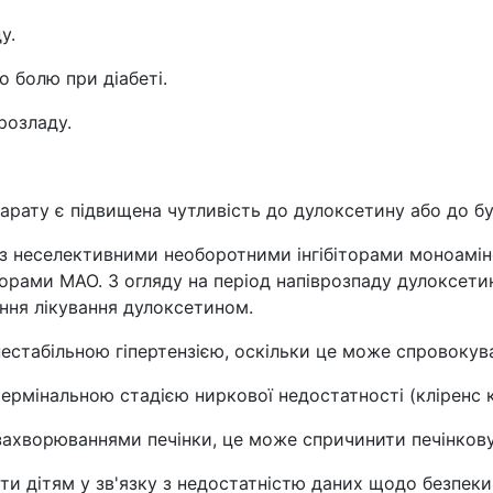
у.
 болю при діабеті.
розладу.
рату є підвищена чутливість до дулоксетину або до б
з неселективними необоротними інгібіторами моноамін
біторами МАО. З огляду на період напіврозпаду дулоксет
ення лікування дулоксетином.
стабільною гіпертензією, оскільки це може спровокува
рмінальною стадією ниркової недостатності (кліренс к
 захворюваннями печінки, це може спричинити печінкову
и дітям у зв'язку з недостатністю даних щодо безпеки