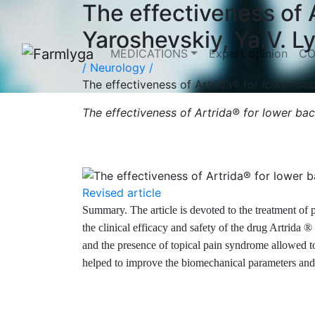
The effectiveness of 
Yaroshevskiy, Ya.V. 
MEDICATIONS
Expert opinion
CO
/
Neurology /
The effectiveness of Artrida® for lower ba
The effectiveness of Artrida® for lower ba
Revised article
Summary. The article is devoted to the treatment of p
the clinical efficacy and safety of the drug Artrida 
and the presence of topical pain syndrome allowed to
helped to improve the biomechanical parameters and f