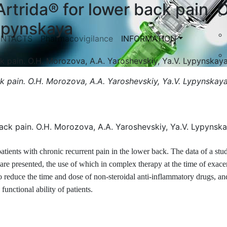
Artrida® for lower back pain. 
Lypynskaya
NTACTS
Pharmacovigilance
INFORMATION
ck pain. O.H. Morozova, A.A. Yaroshevskiy, Ya.V. Lypynskay
ck pain. O.H. Morozova, A.A. Yaroshevskiy, Ya.V. Lypynskay
atients with chronic recurrent pain in the lower back. The data of a stu
® are presented, the use of which in complex therapy at the time of exace
 reduce the time and dose of non-steroidal anti-inflammatory drugs, an
unctional ability of patients.