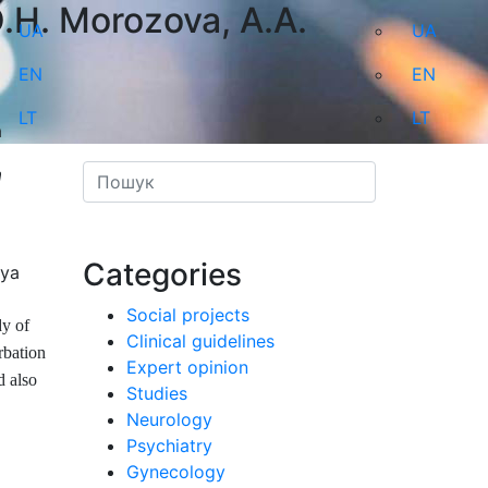
O.H. Morozova, A.A.
UA
UA
EN
EN
LT
LT
a
a
Categories
Social projects
dy of
Clinical guidelines
rbation
Expert opinion
d also
Studies
Neurology
Psychiatry
Gynecology