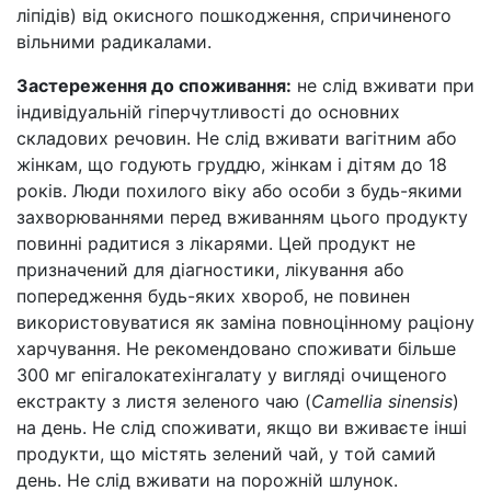
ліпідів) від окисного пошкодження, спричиненого
вільними радикалами.
Застереження до споживання:
не слід вживати при
індивідуальній гіперчутливості до основних
складових речовин. Не слід вживати вагітним або
жінкам, що годують груддю, жінкам і дітям до 18
років. Люди похилого віку або особи з будь-якими
захворюваннями перед вживанням цього продукту
повинні радитися з лікарями. Цей продукт не
призначений для діагностики, лікування або
попередження будь-яких хвороб, не повинен
використовуватися як заміна повноцінному раціону
харчування. Не рекомендовано споживати більше
300 мг епігалокатехінгалату у вигляді очищеного
екстракту з листя зеленого чаю (
Camellia sinensis
)
на день. Не слід споживати, якщо ви вживаєте інші
продукти, що містять зелений чай, у той самий
день. Не слід вживати на порожній шлунок.