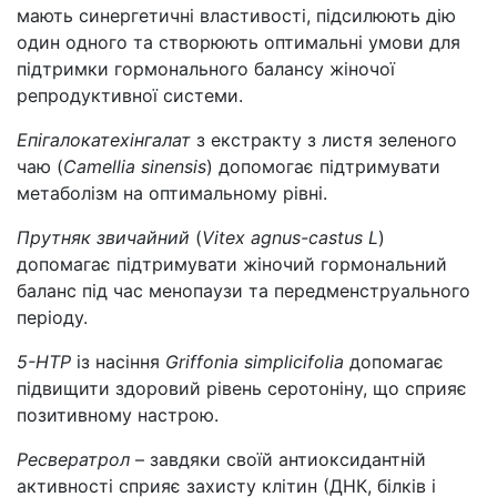
мають синергетичні властивості, підсилюють дію
один одного та створюють оптимальні умови для
підтримки гормонального балансу жіночої
репродуктивної системи.
Епігалокатехінгалат
з екстракту з листя зеленого
чаю (
Camellia sinensis
) допомогає підтримувати
метаболізм на оптимальному рівні.
Прутняк звичайний
(
Vitex agnus-castus L
)
допомагає підтримувати жіночий гормональний
баланс під час менопаузи та передменструального
періоду.
5-HTP
із насіння
Griffonia simplicifolia
допомагає
підвищити здоровий рівень серотоніну, що сприяє
позитивному настрою.
Ресвератрол
– завдяки своїй антиоксидантній
активності сприяє захисту клітин (ДНК, білків і