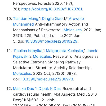
Perspectives. Forests 2020, 11(7),
761;
https://doi.org/10.3390/f11070761
.
Tiantian Meng
,1
Dingfu Xiao
,1,*
Arowolo
Muhammed
Anti-Inflammatory Action and
Mechanisms of Resveratrol.
Molecules.
2021 Jan;
26(1): 229. Published online 2021 Jan
5. doi:
10.3390/molecules26010229
.
Paulina Kobylka
,1
Malgorzata Kucinska
,1
Jacek
Kujawski
,2
Molecules.
Resveratrol Analogues as
Selective Estrogen Signaling Pathway
Modulators: Structure–Activity Relationship.
Molecules.
2022 Oct; 27(20): 6973.
doi:
10.3390/molecules27206973
.
Manika Das
1
,
Dipak K Das
. Resveratrol and
cardiovascular health. Mol Aspects Med . 2010
Dec;31(6):503-12. doi:
10.1016/j.mam.2010.09.001. Epub 2010 Sep 15.