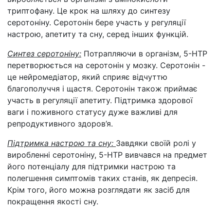
триптофану. Це крок на шляху до синтезу
серотоніну. Серотонін бере участь у регуляції
настрою, апетиту та сну, серед інших функцій.
Синтез серотоніну:
Потрапляючи в організм, 5-НТР
перетворюється на серотонін у мозку. Серотонін -
це нейромедіатор, який сприяє відчуттю
благополуччя і щастя. Серотонін також приймає
участь в регуляції апетиту. Підтримка здорової
ваги і поживного статусу дуже важливі для
репродуктивного здоров’я.
Підтримка настрою та сну:
Завдяки своїй ролі у
виробленні серотоніну, 5-HTP вивчався на предмет
його потенціалу для підтримки настрою та
полегшення симптомів таких станів, як депресія.
Крім того, його можна розглядати як засіб для
покращення якості сну.