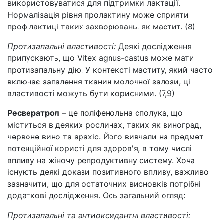
використовуватися для підтримки лактації.
Нормалізація рівня пролактину може сприяти
профілактиці таких захворювань, як мастит. (8)
Протизапальні властивості:
Деякі дослідження
припускають, що Vitex agnus-castus може мати
протизапальну дію. У контексті маститу, який часто
включає запалення тканин молочної залози, ці
властивості можуть бути корисними. (7,9)
Ресвератрол
– це поліфенольна сполука, що
міститься в деяких рослинах, таких як виноград,
червоне вино та арахіс. Його вивчали на предмет
потенційної користі для здоров'я, в тому числі
впливу на жіночу репродуктивну систему. Хоча
існують деякі докази позитивного впливу, важливо
зазначити, що для остаточних висновків потрібні
додаткові дослідження. Ось загальний огляд:
Протизапальні та антиоксидантні властивості: