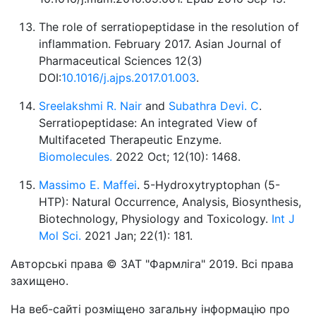
The role of serratiopeptidase in the resolution of
inflammation. February 2017. Asian Journal of
Pharmaceutical Sciences 12(3)
DOI:
10.1016/j.ajps.2017.01.003
.
Sreelakshmi R. Nair
and
Subathra Devi. C
.
Serratiopeptidase: An integrated View of
Multifaceted Therapeutic Enzyme.
Biomolecules.
2022 Oct; 12(10): 1468.
Massimo E. Maffei
. 5-Hydroxytryptophan (5-
HTP): Natural Occurrence, Analysis, Biosynthesis,
Biotechnology, Physiology and Toxicology.
Int J
Mol Sci.
2021 Jan; 22(1): 181.
Авторські права © ЗАТ "Фармліга" 2019. Всі права
захищено.
На веб-сайті розміщено загальну інформацію про