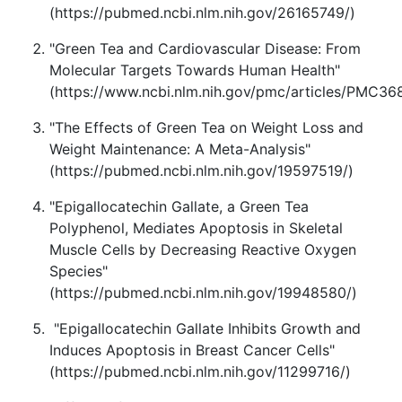
(https://pubmed.ncbi.nlm.nih.gov/26165749/)
"Green Tea and Cardiovascular Disease: From
Molecular Targets Towards Human Health"
(https://www.ncbi.nlm.nih.gov/pmc/articles/PMC36
"The Effects of Green Tea on Weight Loss and
Weight Maintenance: A Meta-Analysis"
(https://pubmed.ncbi.nlm.nih.gov/19597519/)
"Epigallocatechin Gallate, a Green Tea
Polyphenol, Mediates Apoptosis in Skeletal
Muscle Cells by Decreasing Reactive Oxygen
Species"
(https://pubmed.ncbi.nlm.nih.gov/19948580/)
"Epigallocatechin Gallate Inhibits Growth and
Induces Apoptosis in Breast Cancer Cells"
(https://pubmed.ncbi.nlm.nih.gov/11299716/)