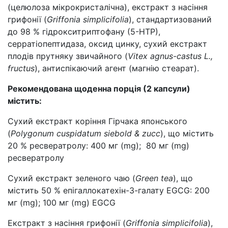
(целюлоза мікрокристалічна), екстракт з насіння
грифонії (
Griffonia simplicifolia
), стандартизований
до 98 % гідрокситриптофану (5-НТР),
серратіопептидаза, оксид цинку, сухий екстракт
плодів прутняку звичайного (
Vitex agnus-castus L.,
fructus
), антиспікаючий агент (магнію стеарат).
Рекомендована щоденна порція (2 капсули)
містить:
Сухий екстракт коріння Гірчака японського
(
Polygonum cuspidatum siebold & zucc
), що містить
20 % ресвератролу: 400 мг (mg); 80 мг (mg)
ресвератролу
Сухий екстракт зеленого чаю (
Green tea
), що
містить 50 % епігаллокатехін-3-галату EGCG: 200
мг (mg); 100 мг (mg) EGCG
Екстракт з насіння грифонії (
Griffonia simplicifolia
),