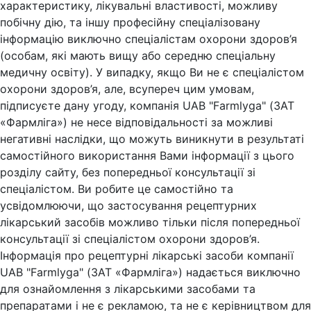
характеристику, лікувальні властивості, можливу
побічну дію, та іншу професійну спеціалізовану
інформацію виключно спеціалістам охорони здоров’я
(особам, які мають вищу або середню спеціальну
медичну освіту). У випадку, якщо Ви не є спеціалістом
охорони здоров’я, але, всупереч цим умовам,
підписуєте дану угоду, компанія UAB "Farmlyga" (ЗАТ
«Фармліга») не несе відповідальності за можливі
негативні наслідки, що можуть виникнути в результаті
самостійного використання Вами інформації з цього
розділу сайту, без попередньої консультації зі
спеціалістом. Ви робите це самостійно та
усвідомлюючи, що застосування рецептурних
лікарський засобів можливо тільки після попередньої
консультації зі спеціалістом охорони здоров’я.
Інформація про рецептурні лікарські засоби компанії
UAB "Farmlyga" (ЗАТ «Фармліга») надається виключно
для ознайомлення з лікарськими засобами та
препаратами і не є рекламою, та не є керівництвом для