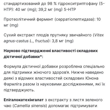
стандартизований до 98 % гідрокситриптофану (5-
НТР): 40 мг (mg); 39,2 мг (mg) 5-НТР
Протеолітичний фермент (cерратіопептидаза): 10
мг (mg)
Сухий екстракт плодів прутняку звичайного (
Vitex
agnus-castus L., fructus
): 3,8 мг (mg)
Науково підтвердженні властивості складових
дієтичної добавки*:
Формула дієтичної добавки розроблена спеціально
для підтримки жіночого здоров’я. Нижче наведено
деякі з відомих властивостей складових Юнона
Фармліга разом із науковими дослідженнями, які їх
підтверджують.
Епігалокатехінгалат
з екстракту з листя зеленого
чаю (
Camellia sinensis
) допомагає підтримувати