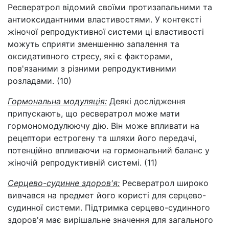
Ресвератрол відомий своїми протизапальними та
антиоксидантними властивостями. У контексті
жіночої репродуктивної системи ці властивості
можуть сприяти зменшенню запалення та
оксидативного стресу, які є факторами,
пов'язаними з різними репродуктивними
розладами. (10)
Гормональна модуляція:
Деякі дослідження
припускають, що ресвератрол може мати
гормономодулюючу дію. Він може впливати на
рецептори естрогену та шляхи його передачі,
потенційно впливаючи на гормональний баланс у
жіночій репродуктивній системі. (11)
Серцево-судинне здоров'я:
Ресвератрол широко
вивчався на предмет його користі для серцево-
судинної системи. Підтримка серцево-судинного
здоров'я має вирішальне значення для загального