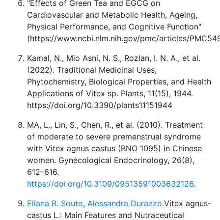
"Effects of Green Tea and EGCG on
Cardiovascular and Metabolic Health, Ageing,
Physical Performance, and Cognitive Function"
(https://www.ncbi.nlm.nih.gov/pmc/articles/PMC54
Kamal, N., Mio Asni, N. S., Rozlan, I. N. A., et al.
(2022). Traditional Medicinal Uses,
Phytochemistry, Biological Properties, and Health
Applications of Vitex sp. Plants, 11(15), 1944.
https://doi.org/10.3390/plants11151944
MA, L., Lin, S., Chen, R., et al. (2010). Treatment
of moderate to severe premenstrual syndrome
with Vitex agnus castus (BNO 1095) in Chinese
women. Gynecological Endocrinology, 26(8),
612–616.
https://doi.org/10.3109/09513591003632126
.
Eliana B. Souto
,
Alessandra Durazzo
.Vitex agnus-
castus L.: Main Features and Nutraceutical