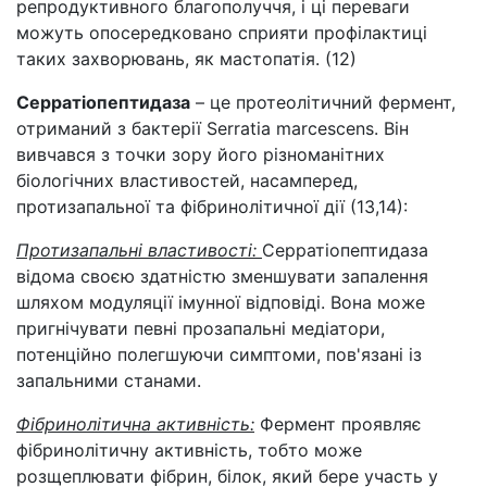
репродуктивного благополуччя, і ці переваги
можуть опосередковано сприяти профілактиці
таких захворювань, як мастопатія. (12)
Серратіопептидаза
– це протеолітичний фермент,
отриманий з бактерії Serratia marcescens. Він
вивчався з точки зору його різноманітних
біологічних властивостей, насамперед,
протизапальної та фібринолітичної дії (13,14):
Протизапальні властивості:
Серратіопептидаза
відома своєю здатністю зменшувати запалення
шляхом модуляції імунної відповіді. Вона може
пригнічувати певні прозапальні медіатори,
потенційно полегшуючи симптоми, пов'язані із
запальними станами.
Фібринолітична активність:
Фермент проявляє
фібринолітичну активність, тобто може
розщеплювати фібрин, білок, який бере участь у