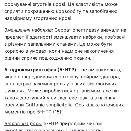
формуванні згустків крові. Ця властивість може
сприяти покращенню кровообігу та запобіганню
надмірному згортанню крові.
Зменшення набряків:
Серратіопептидазу вивчали на
предмет її здатності зменшувати набряки, пов'язані
з різними запальними станами. Це може бути
корисно в умовах, коли надмірне накопичення
рідини сприяє пошкодженню тканин.
5-гідрокситриптофан (5-HTP)
- це амінокислота,
яка є попередником серотоніну, нейромедіатора,
що відіграє важливу роль у різних фізіологічних
функціях. Може вироблятися організмом, але він
також доступний у вигляді екстракта з насіння
рослини Griffonia simplicifolia. Ось кілька ключових
моментів про 5-HTP (15):
Біологічна роль:
5-HTP природним чином
виробляється в організмі з амінокислоти