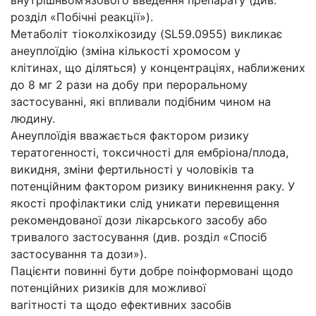
розділ «Побічні реакції»).
Метаболіт тіоколхікозиду (SL59.0955) викликає
анеуплоїдію (зміна кількості хромосом у
клітинах, що діляться) у концентраціях, наближених
до 8 мг 2 рази на добу при пероральному
застосуванні, які впливали подібним чином на
людину.
Анеуплоїдія вважається фактором ризику
тератогенності, токсичності для ембріона/плода,
викидня, зміни фертильності у чоловіків та
потенційним фактором ризику виникнення раку. У
якості профілактики слід уникати перевищення
рекомендованої дози лікарського засобу або
тривалого застосування (див. розділ «Спосіб
застосування та дози»).
Пацієнти повинні бути добре поінформовані щодо
потенційних ризиків для можливої
вагітності та щодо ефективних засобів