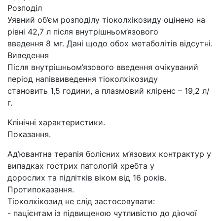
Розподіл
Уявний об’єм розподілу тіоколхікозиду оцінено на
рівні 42,7 л після внутрішньом’язового
введення 8 мг. Дані щодо обох метаболітів відсутні.
Виведення
Після внутрішньом’язового введення очікуваний
період напіввиведення тіоколхікозиду
становить 1,5 години, а плазмовий кліренс – 19,2 л/
г.
Клiнiчнi характеристики.
Показання.
Ад’ювантна терапія болісних м’язових контрактур у
випадках гострих патологій хребта у
дорослих та підлітків віком від 16 років.
Протипоказання.
Тіоколхікозид не слід застосовувати:
- пацієнтам із підвищеною чутливістю до діючої