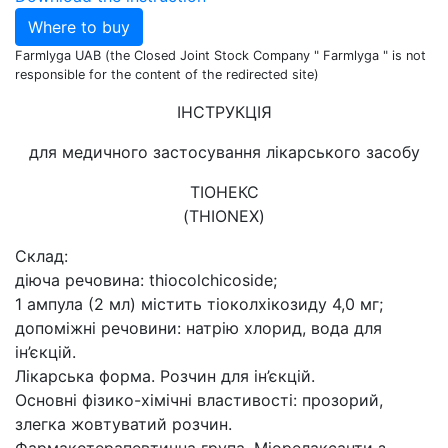
Where to buy
Farmlyga UAB (the Closed Joint Stock Company " Farmlyga " is not
responsible for the content of the redirected site)
ІНСТРУКЦІЯ
для медичного застосування лікарського засобу
ТІОНЕКС
(THIONEX)
Склад:
діюча речовина: thiocolchicoside;
1 ампула (2 мл) містить тіоколхікозиду 4,0 мг;
допоміжні речовини: натрію хлорид, вода для
ін’єкцій.
Лікарська форма. Розчин для ін’єкцій.
Основні фізико-хімічні властивості: прозорий,
злегка жовтуватий розчин.
Фармакотерапевтична група. Міорелаксанти з