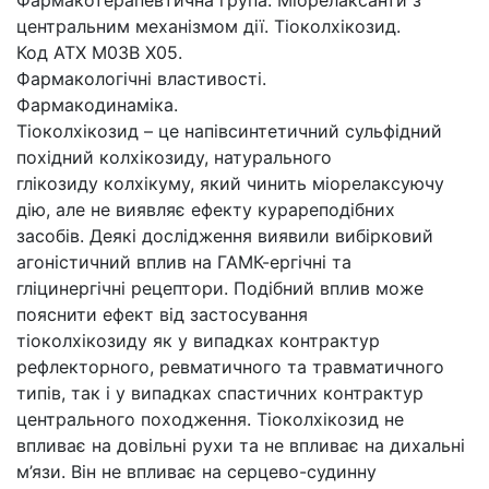
центральним механізмом дії. Тіоколхікозид.
Код АТХ М03В Х05.
Фармакологічні властивості.
Фармакодинаміка.
Тіоколхікозид – це напівсинтетичний сульфідний
похідний колхікозиду, натурального
глікозиду колхікуму, який чинить міорелаксуючу
дію, але не виявляє ефекту курареподібних
засобів. Деякі дослідження виявили вибірковий
агоністичний вплив на ГАМК-ергічні та
гліцинергічні рецептори. Подібний вплив може
пояснити ефект від застосування
тіоколхікозиду як у випадках контрактур
рефлекторного, ревматичного та травматичного
типів, так і у випадках спастичних контрактур
центрального походження. Тіоколхікозид не
впливає на довільні рухи та не впливає на дихальні
м’язи. Він не впливає на серцево-судинну