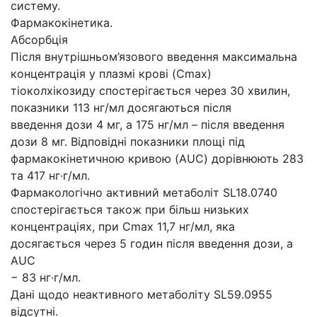
систему.
Фармакокінетика.
Абсорбція
Після внутрішньом’язового введення максимальна
концентрація у плазмі крові (Cmax)
тіоколхікозиду спостерігається через 30 хвилин,
показники 113 нг/мл досягаються після
введення дози 4 мг, а 175 нг/мл – після введення
дози 8 мг. Відповідні показники площі під
фармакокінетичною кривою (AUC) дорівнюють 283
та 417 нг∙г/мл.
Фармакологічно активний метаболіт SL18.0740
спостерігається також при більш низьких
концентраціях, при Cmax 11,7 нг/мл, яка
досягається через 5 годин після введення дози, а
AUC
− 83 нг∙г/мл.
Дані щодо неактивного метаболіту SL59.0955
відсутні.