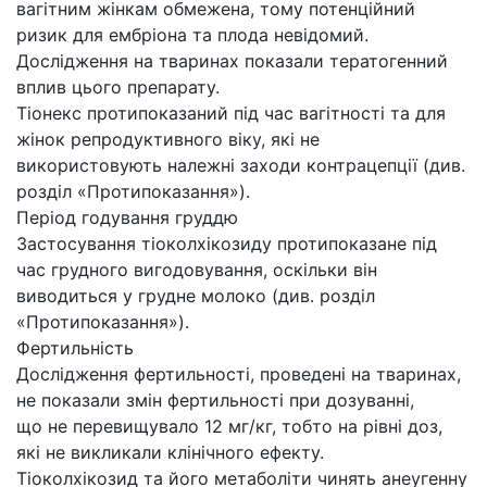
вагітним жінкам обмежена, тому потенційний
ризик для ембріона та плода невідомий.
Дослідження на тваринах показали тератогенний
вплив цього препарату.
Тіонекс протипоказаний під час вагітності та для
жінок репродуктивного віку, які не
використовують належні заходи контрацепції (див.
розділ «Протипоказання»).
Період годування груддю
Застосування тіоколхікозиду протипоказане під
час грудного вигодовування, оскільки він
виводиться у грудне молоко (див. розділ
«Протипоказання»).
Фертильність
Дослідження фертильності, проведені на тваринах,
не показали змін фертильності при дозуванні,
що не перевищувало 12 мг/кг, тобто на рівні доз,
які не викликали клінічного ефекту.
Тіоколхікозид та його метаболіти чинять анеугенну