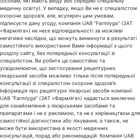
(особам, які мають вищу або середню спеціальну
медичну освіту). У випадку, якщо Ви не є спеціалістом
охорони здоров’я, але, всупереч цим умовам,
підписуєте дану угоду, компанія UAB "Farmlyga" (ЗАТ
«Фармліга») не несе відповідальності за можливі
негативні наслідки, що можуть виникнути в результаті
самостійного використання Вами інформації з цього
розділу сайту, без попередньої консультації зі
спеціалістом. Ви робите це самостійно та
усвідомлюючи, що застосування рецептурних
лікарський засобів можливо тільки після попередньої
консультації зі спеціалістом охорони здоров’я.
Інформація про рецептурні лікарські засоби компанії
UAB "Farmlyga" (ЗАТ «Фармліга») надається виключно
для ознайомлення з лікарськими засобами та
препаратами і не є рекламою, та не є керівництвом для
самостійної діагностики або лікування, а також, не
може бути використана в якості медичних
консультацій, порад або рекомендацій. Компанія UAB