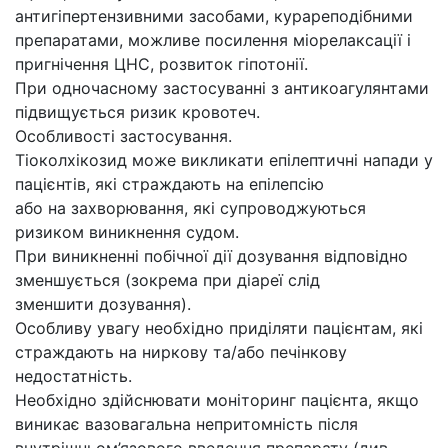
антигіпертензивними засобами, курареподібними
препаратами, можливе посилення міорелаксації і
пригнічення ЦНС, розвиток гіпотонії.
При одночасному застосуванні з антикоагулянтами
підвищується ризик кровотеч.
Особливості застосування.
Тіоколхікозид може викликати епілептичні напади у
пацієнтів, які страждають на епілепсію
або на захворювання, які супроводжуються
ризиком виникнення судом.
При виникненні побічної дії дозування відповідно
зменшується (зокрема при діареї слід
зменшити дозування).
Особливу увагу необхідно приділяти пацієнтам, які
страждають на ниркову та/або печінкову
недостатність.
Необхідно здійснювати моніторинг пацієнта, якщо
виникає вазовагальна непритомність після
внутрішньом’язового введення препарату (див.